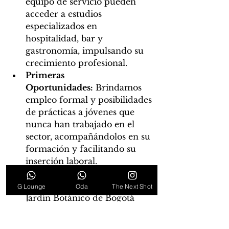
equipo de servicio pueden 
acceder a estudios 
especializados en 
hospitalidad, bar y 
gastronomía, impulsando su 
crecimiento profesional.
Primeras 
Oportunidades:
 Brindamos 
empleo formal y posibilidades 
de prácticas a jóvenes que 
nunca han trabajado en el 
sector, acompañándolos en su 
formación y facilitando su 
inserción laboral.
Investigación:
 Trabajamos 
con instituciones como el 
G Lounge
Oda
The Next Shot
Jardín Botánico de Bogotá 
para estudiar los ingredientes 
nativos y aprender a usarlos 