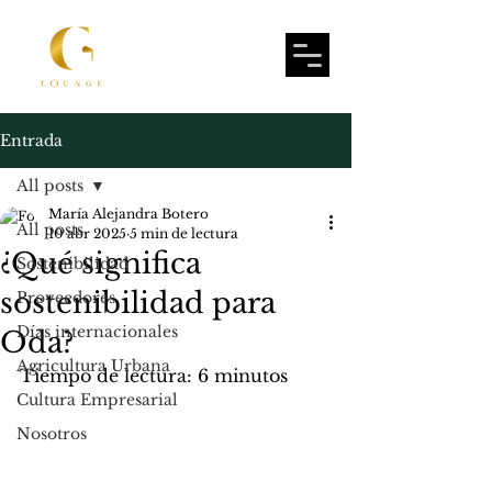
Entrada
All posts
María Alejandra Botero
All posts
10 abr 2025
5 min de lectura
¿Qué significa
Sostenibilidad
sostenibilidad para
Proveedores
Días internacionales
Oda?
Agricultura Urbana
Tiempo de lectura: 6 minutos
Cultura Empresarial
Nosotros