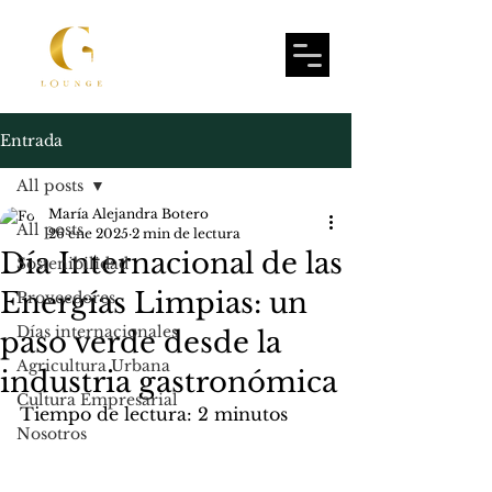
Entrada
All posts
María Alejandra Botero
All posts
26 ene 2025
2 min de lectura
Día Internacional de las
Sostenibilidad
Energías Limpias: un
Proveedores
Días internacionales
paso verde desde la
Agricultura Urbana
industria gastronómica
Cultura Empresarial
Tiempo de lectura: 2 minutos
Nosotros