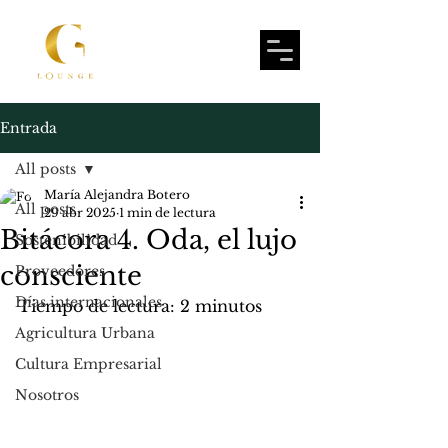
Entrada
All posts
María Alejandra Botero
All posts
29 abr 2025
1 min de lectura
Bitácora 4. Oda, el lujo
Sostenibilidad
consciente
Proveedores
Días internacionales
Tiempo de lectura: 2 minutos
Agricultura Urbana
Cultura Empresarial
Nosotros