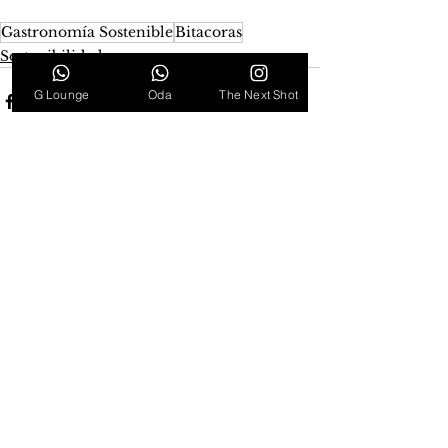
Gastronomía Sostenible
Bitacoras
Sostenibilidad
G Lounge
Oda
The Next Shot
Ver todo
Entradas recientes